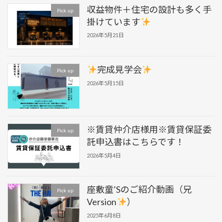
収益物件＋住宅の設計も多く手
Pick up
掛けています
2026年5月21日
完成見学会
Pick up
2026年5月15日
※賃貸仲介店様用※賃貸保証委
Pick up
託申込書はこちらです！
2026年5月4日
座敷童’Sのご紹介動画（兄
Pick up
Version
）
2025年6月8日