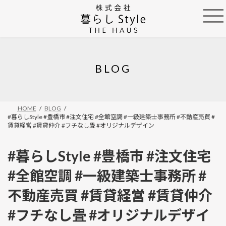
コ
ナ
ン
ビ
テ
ゲ
ン
ー
ツ
シ
へ
ョ
ス
ン
BLOG
キ
に
ッ
移
プ
動
HOME
BLOG
#暮らしStyle #豊橋市 #注文住宅 #全館空調 #一級建築士事務所 #不動産売買 #
賃貸経営 #賃貸仲介 #フチなし畳 #オリジナルデザイン
#暮らしStyle #豊橋市 #注文住宅
#全館空調 #一級建築士事務所 #
不動産売買 #賃貸経営 #賃貸仲介
#フチなし畳 #オリジナルデザイ