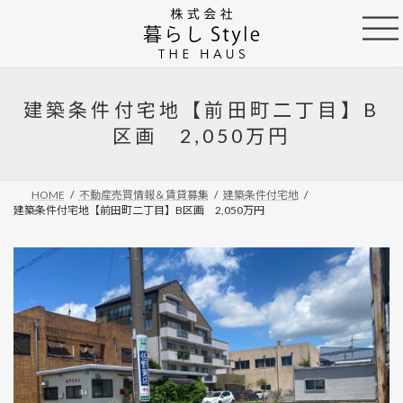
コ
ナ
ン
ビ
テ
ゲ
ン
ー
ツ
シ
へ
ョ
建築条件付宅地【前田町二丁目】B
ス
ン
区画 2,050万円
キ
に
ッ
移
プ
動
HOME
不動産売買情報＆賃貸募集
建築条件付宅地
建築条件付宅地【前田町二丁目】B区画 2,050万円