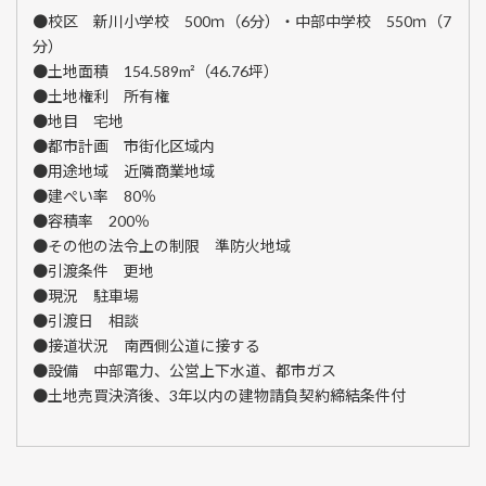
●校区 新川小学校 500ｍ（6分）・中部中学校 550ｍ（7
分）
●土地面積 154.589m²（46.76坪）
●土地権利 所有権
●地目 宅地
●都市計画 市街化区域内
●用途地域 近隣商業地域
●建ぺい率 80％
●容積率 200％
●その他の法令上の制限 準防火地域
●引渡条件 更地
●現況 駐車場
●引渡日 相談
●接道状況 南西側公道に接する
●設備 中部電力、公営上下水道、都市ガス
●土地売買決済後、3年以内の建物請負契約締結条件付