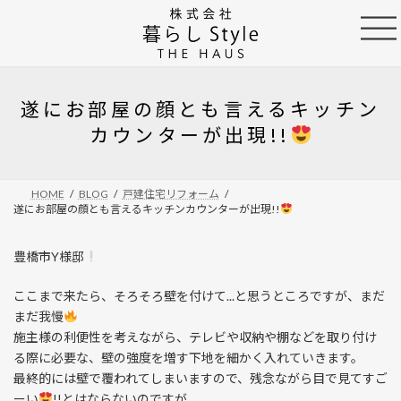
コ
ナ
ン
ビ
テ
ゲ
ン
ー
ツ
シ
へ
ョ
遂にお部屋の顔とも言えるキッチン
ス
ン
カウンターが出現!!
キ
に
ッ
移
プ
動
HOME
BLOG
戸建住宅リフォーム
遂にお部屋の顔とも言えるキッチンカウンターが出現!!
豊橋市Y様邸
ここまで来たら、そろそろ壁を付けて...と思うところですが、まだ
まだ我慢
施主様の利便性を考えながら、テレビや収納や棚などを取り付け
る際に必要な、壁の強度を増す下地を細かく入れていきます。
最終的には壁で覆われてしまいますので、残念ながら目で見てすご
ーい
!!とはならないのですが...