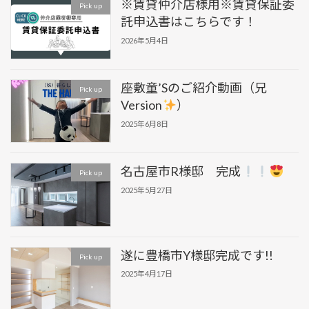
※賃貸仲介店様用※賃貸保証委
Pick up
託申込書はこちらです！
2026年5月4日
座敷童’Sのご紹介動画（兄
Pick up
Version
）
2025年6月8日
名古屋市R様邸 完成
Pick up
2025年5月27日
遂に豊橋市Y様邸完成です!!
Pick up
2025年4月17日