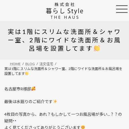
コ
ナ
ン
ビ
テ
ゲ
ン
ー
ツ
シ
実は1階にスリムな洗面所＆シャワ
へ
ョ
ス
ン
ー室、2階にワイドな洗面所＆お風
キ
に
呂場を設置してます
ッ
移
プ
動
HOME
BLOG
注文住宅
実は1階にスリムな洗面所＆シャワー室、2階にワイドな洗面所＆お風呂場を
設置してます
名古屋市R様邸
最後は水廻りのご紹介です
4枚目の写真から、あれ？もしかして一つお風呂場が多い...？？の
疑問
よく見てくださってありがとうございます