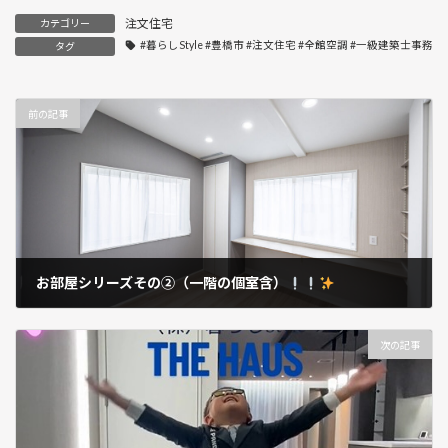
注文住宅
カテゴリー
#暮らしStyle #豊橋市 #注文住宅 #全館空調 #一級建築士事務
タグ
前の記事
お部屋シリーズその②（一階の個室含）
2025年6月3日
次の記事