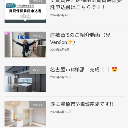
※賃貸仲介店様用※賃貸保証委
Pick up
託申込書はこちらです！
2026年5月4日
座敷童’Sのご紹介動画（兄
Pick up
Version
）
2025年6月8日
名古屋市R様邸 完成
Pick up
2025年5月27日
遂に豊橋市Y様邸完成です!!
Pick up
2025年4月17日