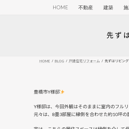
コ
ナ
HOME
不動産
建築
施
ン
ビ
テ
ゲ
ン
ー
ツ
シ
先ず
へ
ョ
ス
ン
キ
に
ッ
移
HOME
BLOG
戸建住宅リフォーム
先ずはリビング
プ
動
豊橋市Y様邸
Y様邸は、今回外観はそのままに室内のフルリ
元々は、8畳3部屋に縁側を合わせた約10坪
実は、こちらの居住スペースは縁側を介して